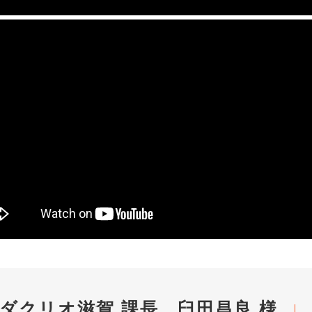
ダクリオ滋賀 課長 臼田昌良 様